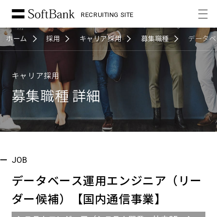
RECRUITING SITE
ホーム
採用
キャリア採用
募集職種
データベ
キャリア採用
募集職種 詳細
JOB
データベース運用エンジニア（リー
ダー候補）【国内通信事業】