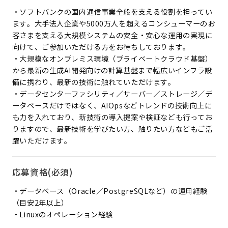
・ソフトバンクの国内通信事業全般を支える役割を担ってい
ます。大手法人企業や5000万人を超えるコンシューマーのお
客さまを支える大規模システムの安全・安心な運用の実現に
向けて、ご参加いただける方をお待ちしております。
・大規模なオンプレミス環境（プライベートクラウド基盤）
から最新の生成AI開発向けの計算基盤まで幅広いインフラ設
備に携わり、最新の技術に触れていただけます。
・データセンターファシリティ／サーバー／ストレージ／デ
ータベースだけではなく、AIOpsなどトレンドの技術向上に
も力を入れており、新技術の導入提案や検証なども行ってお
りますので、最新技術を学びたい方、触りたい方などもご活
躍いただけます。
応募資格(必須)
・データベース（Oracle／PostgreSQLなど）の運用経験
（目安2年以上）
・Linuxのオペレーション経験