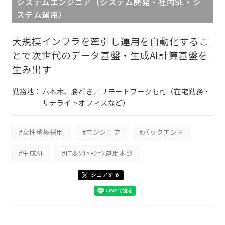
システムエンジニア（システム開発・社内SE・シ
ステム運用）
大規模インフラを牽引し運用を自動化するこ
とで次世代のデータ基盤・生成AI計算基盤を
生み出す
勤務地：
六本木、勝どき／リモートワークも可（在宅勤務・
サテライトオフィスなど）
#女性積極採用
#エンジニア
#バックエンド
#生成AI
#IT＆ｿﾘｭｰｼｮﾝ運用本部
シェアする