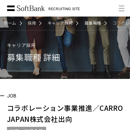
RECRUITING SITE
ホーム
採用
キャリア採用
募集職種
コラボレ
キャリア採用
募集職種 詳細
JOB
コラボレーション事業推進／CARRO
JAPAN株式会社出向