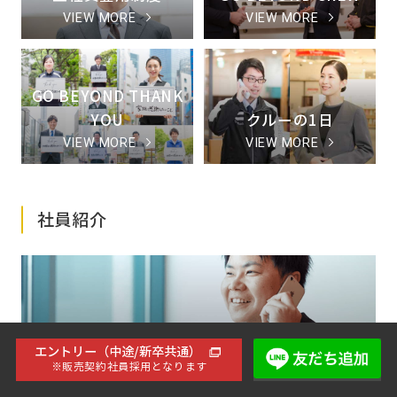
VIEW MORE
VIEW MORE
GO BEYOND THANK
YOU
クルーの1日
VIEW MORE
VIEW MORE
社員紹介
社員紹介
エントリー（中途/新卒共通）
※販売契約社員採用となります
VIEW MORE