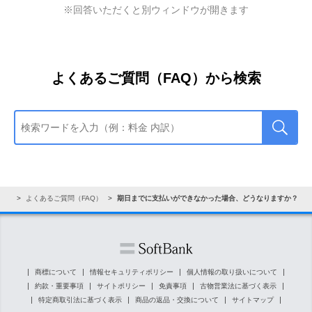
※回答いただくと別ウィンドウが開きます
（店頭）
お支払いの受付時間は8時から22時までです。受付時間
外のお支払いは翌日の8時に入金反映されます。
金融機関
※
お支払いできる期間は、過去2ヵ月分までです。
よくあるご質問（FAQ）から検索
窓口
※
ゆうちょ銀行（郵便局）では圧着ハガキタイ
プの払込用紙の支払不可
ATM
夜間のお支払いの場合、翌朝に入金反映されます（一部
ート
よくあるご質問（FAQ）
を除く）。
期日までに支払いができなかった場合、どうなりますか？
※
払込用紙についてのよくあるご質問はこちら
商標について
情報セキュリティポリシー
個人情報の取り扱いについて
約款・重要事項
サイトポリシー
免責事項
古物営業法に基づく表示
特定商取引法に基づく表示
商品の返品・交換について
サイトマップ