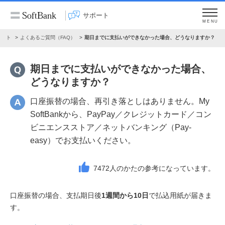
サポート
MENU
ポート
よくあるご質問（FAQ）
期日までに支払いができなかった場合、どうなりますか？
期日までに支払いができなかった場合、
どうなりますか？
口座振替の場合、再引き落としはありません。My
SoftBankから、PayPay／クレジットカード／コン
ビニエンスストア／ネットバンキング（Pay-
easy）でお支払いください。
7472
人のかたの参考になっています。
口座振替の場合、支払期日後
1週間から10日
で払込用紙が届きま
す。