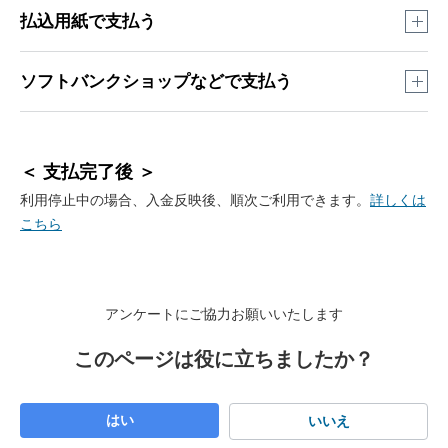
My SoftBank
では
払込用紙なし
で、以下の方法でお支払い
払込用紙で支払う
ができます。
料金の引き落とし日から
1週間から10日
ほどで、ソフトバンク
ソフトバンクショップなどで支払う
より払込用紙が届きます。
PayPay
また
払込用紙の期日が過ぎた場合
でもお支払いできます。
※
PayPayマネー／PayPayクレジットのみのご利用
ソフトバンク
になる場合あり
※
請求書（払込用紙）にバーコードが印字されていない場
＜ 支払完了後 ＞
ショップ
合は、My SoftBankでお支払いください。
利用停止中の場合、入金反映後、順次ご利用できます。
詳しくは
※
場合によっては延滞料金が発生します。
こちら
指定口座
クレジット
へ入金
カード
※
本人確認のため
本人認証サービス（3Dセキュア）
PayPay
が必要
請求書
払い
※
PayPay請求書払いは、PayPayマネー／
※
払込用紙についてのよくあるご質問はこちら
アンケートにご協力お願いいたします
PayPayクレジット のみ利用可
コンビニ
（店頭）
このページは役に立ちましたか？
PayB
ネット
はい
いいえ
バンキング
コンビニ