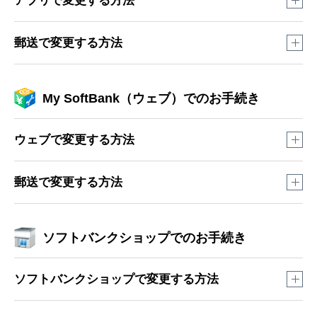
アプリで変更する方法
動画で確認する
郵送で変更する方法
※
低容量プランのかたはWi-Fi接続でのご視聴をおすすめし
ます。
My SoftBankアプリにて「支払方法変更申込書」の資料請求が
My SoftBank（ウェブ）でのお手続き
必要です。
お手元に「支払方法変更申込書」が送付され次第、必要事項
をご記入の上、ご返送ください。
ウェブで変更する方法
「支払方法変更申込書」でのお手続きは、変更が完了するま
でに1ヵ月から2ヵ月ほどかかります。
途中でログイン画面やパスワードの入力画面が表示された場
郵送で変更する方法
※
合、画面に沿ってお進みください。
「支払方法変更申込書」の記入例はこちら
をご確認くだ
さい。
My SoftBankにて「支払方法変更申込書」の資料請求が必要で
動画で確認する
ソフトバンクショップでのお手続き
す。
「支払方法変更申込書」のお取り寄せ方法
※
低容量プランのかたはWi-Fi接続でのご視聴をおすすめし
お手元に「支払方法変更申込書」が送付され次第、必要事項
「
My SoftBankアプリ
」をタップ
ます。
静止画で確認する
をご記入の上、ご返送ください。
ソフトバンクショップで変更する方法
※
こちらのリンクからアクセスするとMy SoftBankア
「支払方法変更申込書」でのお手続きは、変更が完了するま
「
My SoftBankアプリ
」をタップ
プリが起動し、「2」の項目がすぐに表示されま
でに1ヵ月から2ヵ月ほどかかります。
す。