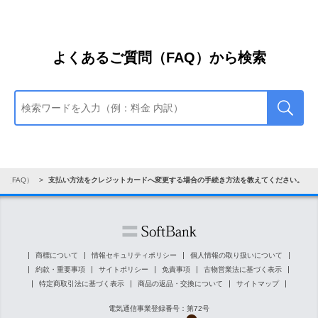
からログインしてください。
のセキュリティ番号を送付しますので、そちらをMy
SoftBankの画面にご入力ください。
ご希望のお支払い方法として「クレジットカー
ド」にチェックし、「次へ」をタップ
よくあるご質問（FAQ）から検索
※
セキュリティ番号のご入力を求められた場合
は、お
客さまの携帯電話番号宛にSMS（メール）にて3桁
のセキュリティ番号を送付しますので、そちらをMy
SoftBankの画面にご入力ください。
「口座振替」をタップ
問（FAQ）
支払い方法をクレジットカードへ変更する場合の手続き方法を教えてください。
※
クレジットカードへ変更ご希望の場合も「口座振
「クレジットカード払い」をタップ
替」を選択してください。
商標について
情報セキュリティポリシー
個人情報の取り扱いについて
約款・重要事項
サイトポリシー
免責事項
古物営業法に基づく表示
特定商取引法に基づく表示
商品の返品・交換について
サイトマップ
電気通信事業登録番号：第72号