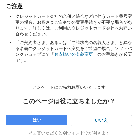
以下のものをお持ちの上、ソフトバンクショップへご来店く
※
こちらのリンクからアクセスするとMy SoftBankア
ご注意
プリが起動し、「2」の項目がすぐに表示されま
※
ださい。
「支払方法変更申込書」の記入例はこちら
をご確認くだ
す。
「お支払い方法」の「変更」をタップ
さい。
ソフトバンクショップはこちら
から検索できます。
クレジットカード会社の合併／統合などに伴うカード番号変
更の場合、お客さまご自身での変更手続きが不要な場合があ
「支払方法変更申込書」のお取り寄せ方法
「お支払い方法」の「変更」をタップ
ります。詳しくは、ご利用のクレジットカード会社へお問い
※
お手続きの際は、クレジットカード名義人のご来店が必
合わせください。
要です。
My SoftBank
へログイン
「ご契約者さま」あるいは「ご請求先の名義人さま」と異な
個人契約のお客さま
る名義のクレジットカードへ変更をご希望の場合、ソフトバ
※
こちらのリンクからアクセスしログインすると
ンクショップにて「
お支払いの名義変更
」のお手続きが必要
「2」の項目がすぐに表示されます。
運転免許証などの本人確認書類（
その他の本人確認書類
です。
はこちら
）
静止画で確認する
※
ソフトバンク回線をご利用中のスマートフォンな
ら、Wi-FiをOFFにすると自動ログインできます。
クレジットカード
お支払い方法を変更したい携帯電話番号で
My
※
ログイン時のパスワードが不明なかたはこちら
をご
SoftBank
へログイン
法人契約のお客さま
確認ください。
アンケートにご協力お願いいたします
※
こちらのリンクからアクセスしログインすると
ご来店者さまの本人確認書類（運転免許証など ＋ 社員証
「2」の項目がすぐに表示されます。
など）
ご希望のお支払い方法として「口座振替」にチェ
このページは役に立ちましたか？
ックし、画面下部の「資料請求ページ」をタップ
※
ソフトバンク回線をご利用中のスマートフォンな
法人印（またはご来店者さまのサイン）
ら、Wi-FiをOFFにすると自動ログインできます。
クレジットカード
※
クレジットカードへ変更ご希望の場合も「口座振
※
ログイン時のパスワードが不明なかたはこちら
をご
はい
いいえ
替」を選択してください。
確認ください
※
セキュリティ番号のご入力を求められた場合
は、お
※回答いただくと別ウィンドウが開きます
※
ソフトバンク製品を単体購入したお客さまはこちら
客さまの携帯電話番号宛にSMS（メール）にて3桁