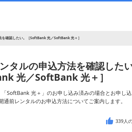
認したい。［SoftBank 光／SoftBank 光＋］
ンタルの申込方法を確認した
ank 光／SoftBank 光＋］
k 光」「SoftBank 光＋」のお申し込み済みの場合とお
開通前レンタルのお申込方法についてご案内します。
339
人