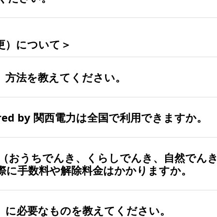
インターネットもソフトバンクをご利用であれば、月額料金か
ラン名
新規契約日または
し込みできます。
提供していた「おうちでんき（N）」と違い、「電力市場連動額
金を
「PayPayカード」
でお支払いすると「PayPayポイント」
更）について＞
んき（N）
2020年12月16
が関西電力の「従量電灯A」と同額となります。
や特典があります。
いて
詳しくはこちら
をご確認ください。
ちでんき
ちでんき Powered by 関西電力の電気料金の内訳
）方法を教えてください。
2023年10月26
by 関西電力 ※
ered by 関西電力」の小売電気事業者は関西電力です。
red by 関西電力は全国で利用できますか。
おうちでんき」をご利用中のお客さまで契約変更をご希望の場
ついて、
詳しくはこちら
をご確認ください。
プ
、または
ウェブサイト
から申し込みできます。
ください。
（おうちでんき、くらしでんき、自然でん
みご利用できます。
際に手数料や解除料金はかかりますか。
県、兵庫県（赤穂市福浦を除く）、奈良県、和歌山県、福井県
婁郡紀宝町、南牟婁郡御浜町）、岐阜県（不破郡関ケ原町の一
）に必要なものを教えてください。
おうちでんき、くらしでんき、自然でんき）」からの契約変更