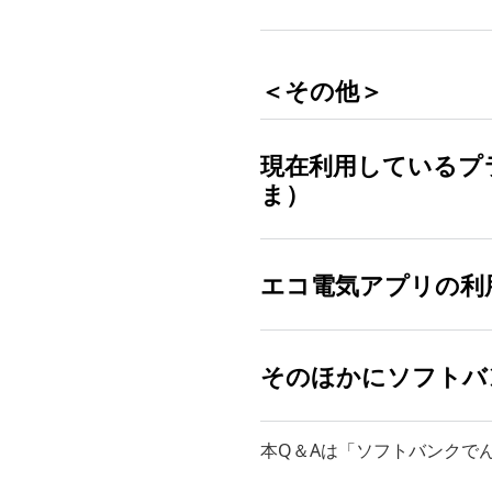
手数料や解除料金はかか
申し込みに必要なものに
＜その他＞
現在利用しているプ
ま）
燃料費調整額の上限設定
エコ電気アプリの利
現在ご利用中のプランは
そのため、燃料価格が高騰
「おうちでんき Powered
会員ページでの確認方
そのほかにソフトバ
下記より電気料金のお支
「おうちでんき Power
「エコ電気アプリ」につ
ソフトバンクの携帯電
本Q＆Aは「ソフトバンクで
ワイモバイルの携帯電
そのほか「ソフトバンク