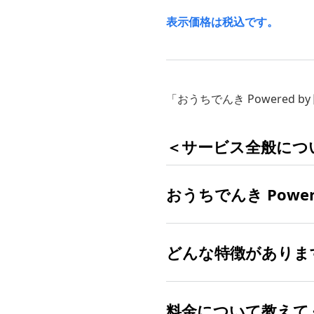
表示価格は税込です。
「おうちでんき Powered
＜サービス全般につ
おうちでんき Powe
どんな特徴がありま
2023年10月26日（木
関西電力エリアの「ソフ
新規契約日または契約
料金について教えて
電気の設備、品質は関西