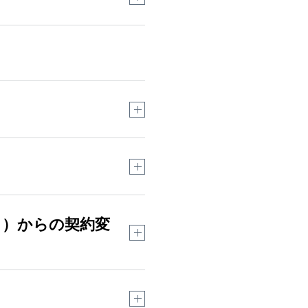
ら割引を受けられる
「おう
契約変更日
」の項目がなくなります。
が最大3％貯まるソフトバン
日（水）～
のイメージ
日（木）～
合は、
ソフトバンクショッ
き）からの契約変
（三方郡美浜町以西）、
部）
（プラン変更）にあたり、