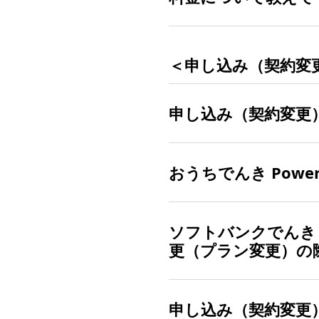
スマートフォンや自宅の
プ
ち割 でんきセット」
が申
従来の関西電力エリアで
さらには、毎月の電気料
＜申し込み（契約変
おうちで
また最低料金、電力量料金
クならではのお得な割引
お得なサービス内容につ
おう
おうちでんき（N）とおう
申し込み（契約変更
Powered 
※
「おうちでんき Pow
おうちでんき Powe
新規契約、または現在「
料金、サービスの違いに
プ
、
ワイモバイルショッ
詳しくはこちら
をご確認
ソフトバンクでんき
関西電力エリア ※ での
更（プラン変更）の
※
京都府、大阪府、滋賀
三重県（熊野市、南牟
申し込み（契約変更
「ソフトバンクでんき（