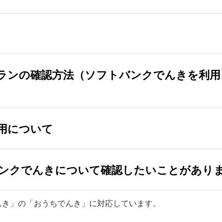
りません。
ついて
詳しくはこちら
をご確認ください。
ランの確認方法（ソフトバンクでんきを利用
はありません。
用について
会員ページ、
紙のご利用明細（検針票）
でご確認できます。
した際は関西電力の「従量電灯A」より請求金額が高くなる場
 by 関西電力」の
料金シミュレーションについて詳しくはこち
法
ンクでんきについて確認したいことがあり
払い方法を選択し、ご確認ください。
ed by 関西電力」ご利用中のお客さまには提供していません。
いて詳しくはこちら
をご確認ください。
話と支払いをまとめているお客さま
んき」の「おうちでんき」に対応しています。
話と支払いをまとめているお客さま
でんき」についてのお問い合わせはこちら
をご確認ください。