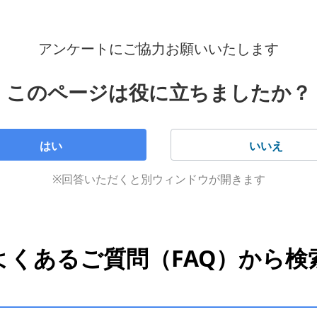
ーネットと支払いをまとめているお客さま
みで支払いをしているお客さま
アンケートにご協力お願いいたします
このページは役に立ちましたか？
話と支払いをまとめているお客さま
ンクでんき」の契約内容を確認したい場合
はい
いいえ
イン
※回答いただくと別ウィンドウが開きます
ワードが不明なかたはこちら
をご確認ください。
にある「確認する」をタップ
よくあるご質問（FAQ）から検