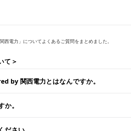
 by 関西電力」についてよくあるご質問をまとめました。
いて＞
red by 関西電力とはなんですか。
すか。
）より関西電力エリアで提供開始するプランです。
トバンクでんき」は、契約日によってプランが異なります。
変更日のイメージ
ください。
電力と変わらずご利用でき、「ソフトバンクでんき」ならでは