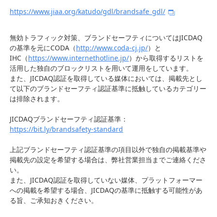
https://www.jiaa.org/katudo/gdl/brandsafe_gdl/
無効トラフィック対策、ブランドセーフティについてはJICDAQ
の基準を元にCODA（
http://www.coda-cj.jp/
）と
IHC（
https://www.internethotline.jp/
）から取得するリストを
活用した独自のブロックリストを用いて運用をしています。
また、JICDAQ認証を取得している媒体においては、掲載先とし
て以下のブランドセーフティ認証基準に抵触しているカテゴリー
は排除されます。
JICDAQブランドセーフティ認証基準：
https://bit.ly/brandsafety-standard
上記ブランドセーフティ認証基準の項目以外で独自の掲載基準や
掲載先の設定を希望する場合は、弊社営業担当までご連絡くださ
い。
また、JICDAQ認証を取得していない媒体、プラットフォーマー
への掲載を希望する場合、JICDAQの基準に抵触する可能性があ
る旨、ご承知おきください。