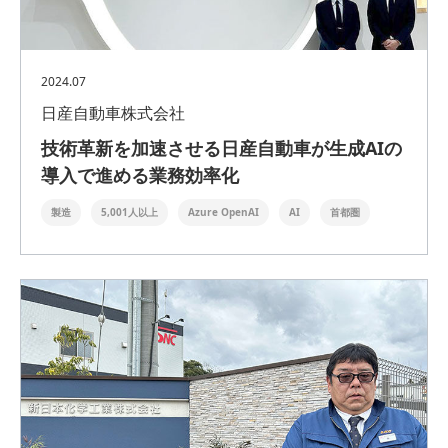
2024.07
日産自動車株式会社
技術革新を加速させる日産自動車が生成AIの
導入で進める業務効率化
製造
5,001人以上
Azure OpenAI
AI
首都圏