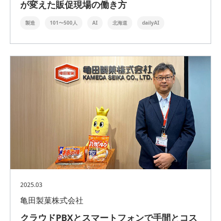
が変えた販促現場の働き方
製造
101〜500人
AI
北海道
dailyAI
2025.03
亀田製菓株式会社
クラウドPBXとスマートフォンで手間とコス