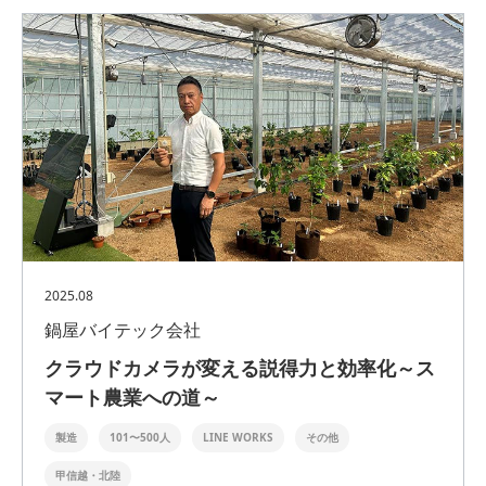
2025.08
鍋屋バイテック会社
クラウドカメラが変える説得力と効率化～ス
マート農業への道～
製造
101〜500人
LINE WORKS
その他
甲信越・北陸