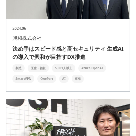
2024.06
興和株式会社
決め手はスピード感と高セキュリティ 生成AI
の導入で興和が目指すDX推進
製造
医療・福祉
5,001人以上
Azure OpenAI
SmartVPN
OnePort
AI
東海