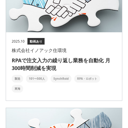
2025.10
動画あり
株式会社イノアック住環境
RPAで注文入力の繰り返し業務を自動化 月
300時間削減を実現
製造
101〜500人
SynchRoid
RPA・ロボット
東海