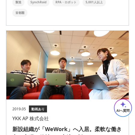
製造
SynchRoid
RPA・ロボット
5,001人以上
首都圏
2019.05
動画あり
AIへ質問
YKK AP 株式会社
新設組織が「WeWork」へ入居。柔軟な働き