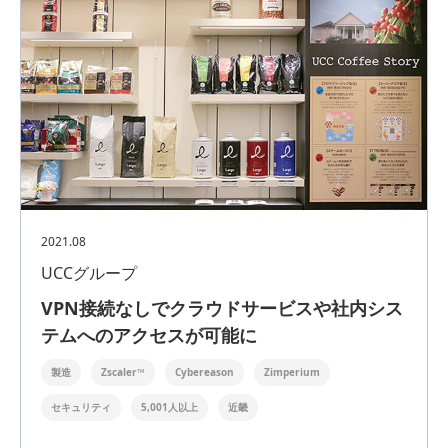
2021.08
UCCグループ
VPN接続なしでクラウドサービスや社内シス
テムへのアクセスが可能に
製造
Zscaler™
Cybereason
Zimperium
セキュリティ
5,001人以上
近畿