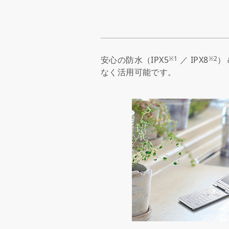
※1
※2
安心の防水（IPX5
／ IPX8
）
なく活用可能です。