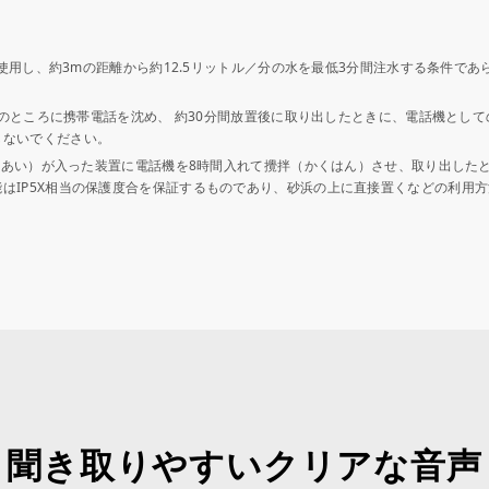
ルを使用し、約3mの距離から約12.5リットル／分の水を最低3分間注水する条件
.5mのところに携帯電話を沈め、 約30分間放置後に取り出したときに、電話機と
しないでください。
（じんあい）が入った装置に電話機を8時間入れて攪拌（かくはん）させ、取り出し
はIP5X相当の保護度合を保証するものであり、砂浜の上に直接置くなどの利用
聞き取りやすいクリアな音声