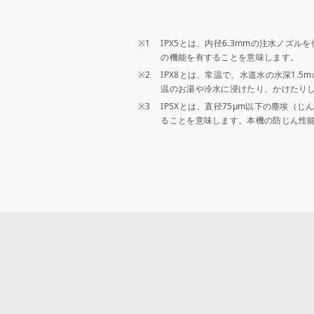
※1
IPX5とは、内径6.3mmの注水ノズ
の機能を有することを意味します。
※2
IPX8とは、常温で、水道水の水深1
温のお湯や冷水に浸けたり、かけたり
※3
IP5Xとは、直径75µm以下の塵埃
ることを意味します。本機の防じん性能