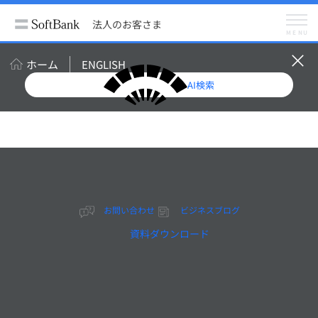
法人のお客さま
サービス
スマートフォン・携帯電話
法人のお客さま
料金プラン・割引
MENU
オプションサービス
位置ナビ一斉検索
ホーム
ENGLISH
AI検索
オプションサービス
位置ナビ一斉検索
法人向けの「オプションサービス」（モバイル） のご
お問い合わせ
ビジネスブログ
案内です。
資料ダウンロード
オンライン見積り
お問い合わせ