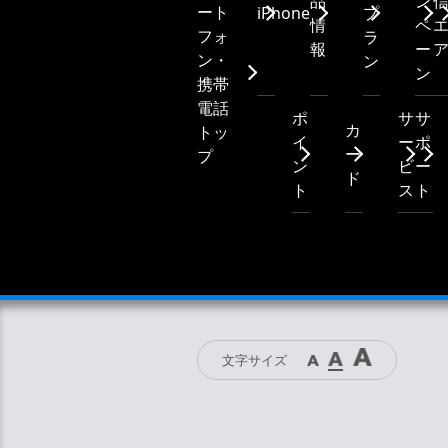
品
ン
ート
iPhone
プ
情
ペ
フォ
ラ
報
ー
ン・
ン
ン
携帯
電話
ポ
サ
サ
カ
トッ
イ
ー
ポ
ー
プ
ン
ビ
ー
ド
ト
ス
ト
文字サイズ