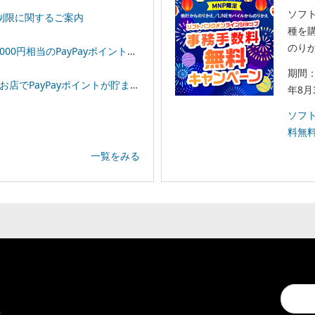
ソフ
制限に関するご案内
種を購
のりか
相当のPayPayポイントプレゼント！
期間：
イントが貯まる！「スーパーPayPayクーポン」
年8月
ソフ
料無
一覧をみる
Conduc
通
a