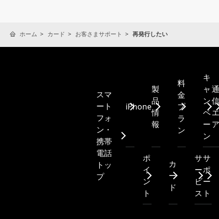
ホーム
カード
お客さまサポート
再発行したい
キ
料
製
ャ
スマ
金
品
ン
ート
iPhone
プ
情
ペ
フォ
ラ
報
ー
ン・
ン
ン
携帯
電話
ポ
サ
サ
カ
トッ
イ
ー
ポ
ー
プ
ン
ビ
ー
ド
ト
ス
ト