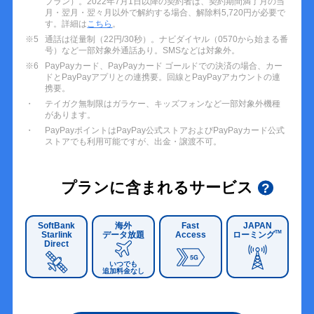
プラン）。2022年7月1日以降の契約者は、契約期間満了月の当
月・翌月・翌々月以外で解約する場合、解除料5,720円が必要で
す。詳細は
こちら
。
※5
通話は従量制（22円/30秒）。ナビダイヤル（0570から始まる番
号）など一部対象外通話あり。SMSなどは対象外。
※6
PayPayカード、PayPayカード ゴールドでの決済の場合、カー
ドとPayPayアプリとの連携要。回線とPayPayアカウントの連
携要。
テイガク無制限はガラケー、キッズフォンなど一部対象外機種
があります。
PayPayポイントはPayPay公式ストアおよびPayPayカード公式
ストアでも利用可能ですが、出金・譲渡不可。
プランに含まれるサービス
?
SoftBank
海外
Fast
JAPAN
TM
Starlink
データ放題
Access
ローミング
Direct
いつでも
追加料金なし