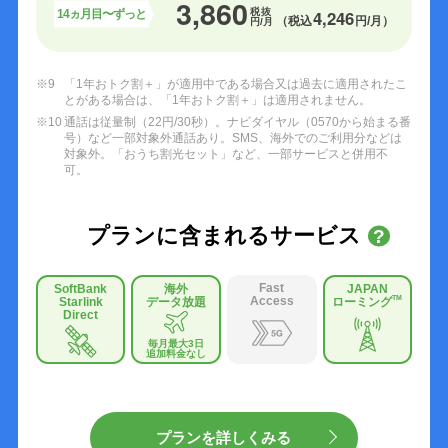
3,860
税抜
4,246
14ヵ月目〜ずっと
（税込
円/月）
円/月
※9
「1年おトク割＋」が適用中である場合又は過去に適用されたこ
とがある場合は、「1年おトク割＋」は適用されません。
※10
通話は従量制（22円/30秒）。ナビダイヤル（0570から始まる番
号）など一部対象外通話あり。SMS、海外でのご利用分などは
対象外。「おうち割光セット」など、一部サービスと併用不
可。
プランに含まれるサービス
?
Fast
SoftBank
海外
JAPAN
Access
TM
Starlink
データ放題
ローミング
Direct
毎月最大3日
追加料金なし
プランを詳しくみる