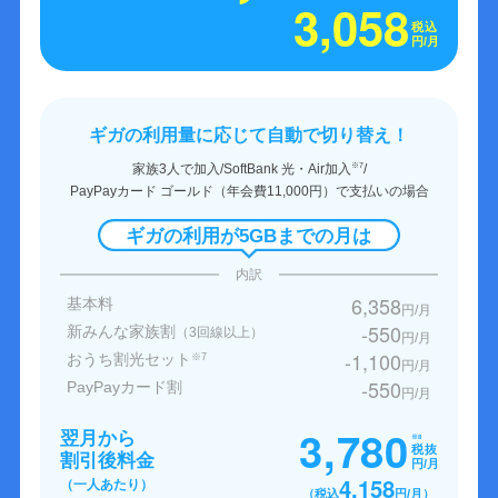
3,058
税込
円/月
ギガの利用量に応じて自動で切り替え！
家族3人で加入/SoftBank 光・Air加入
/
※7
PayPayカード ゴールド（年会費11,000円）で支払いの場合
ギガの利用が5GBまでの月は
内訳
6,358
基本料
円/月
-550
新みんな家族割
（3回線以上）
円/月
-1,100
おうち割光セット
※7
円/月
-550
PayPayカード割
円/月
3,780
翌月から
※8
税抜
割引後料金
円/月
4,158
（一人あたり）
（税込
円/月）