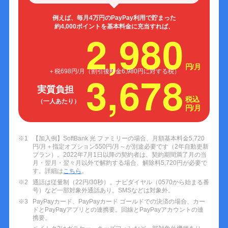
例えば、毎月4万円のPayPay利用で貯まった
約4,000ポイントを基本料金に充当すれば、
2,980
円/月
＋税698円/月（割引後料金6,980円に対する税）
3,678
実質負担
税込
（一人あたり）
円/月
※1
【加入例】SoftBank 光 ファミリーの場合、月額基本料金5,720
円/月＋指定オプション550円/月～が別途必要です（2年自動更新
プラン）。2022年7月1日以降の契約者は、契約期間満了月の当
月・翌月・翌々月以外で解約する場合、解除料5,720円が必要で
す。詳細は
こちら
。
※2
通話は従量制（22円/30秒）。ナビダイヤル（0570から始まる番
号）など一部対象外通話あり。SMSなどは対象外。
※3
PayPayカード、PayPayカード ゴールドでの決済の場合、カー
ドとPayPayアプリとの連携要。回線とPayPayアカウントの連
携要。