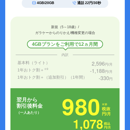
4GB/20GB
通話 22円/30秒
新規（5～18歳）/
ガラケーからのりかえ/機種変更の場合
4GBプランをご利用で12ヵ月間
内訳
2,596
基本料（ライト）
円/月
-1,188
1年おトク割＋
※9
円/月
-330
1年おトク割＋（追加割引）（1年間）
円
980
翌月から
※10
割引後料金
税抜
（一人あたり）
円/月
1,078
税込
円/月