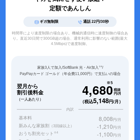
定額であんしん
ギガ無制限
通話 22円/30秒
時間帯により速度制限の場合あり。機械的通信時に速度制御の場合あ
り。
直近30日間で300GB超の場合、通常利用に影響のない範囲(最大
4.5Mbps)で速度制御。
家族3人で加入/SoftBank 光・Air加入
/
※4
PayPayカード ゴールド（年会費11,000円）で支払いの場合
※5
4,680
翌月から
税抜
割引後料金
円/月
5,148
（一人あたり）
（税込
円/月）
内訳
8,008
基本料
円/月
-1,210
新みんな家族割
（3回線以上）
円/月
-1,100
おうち割光セット
※4
円/月