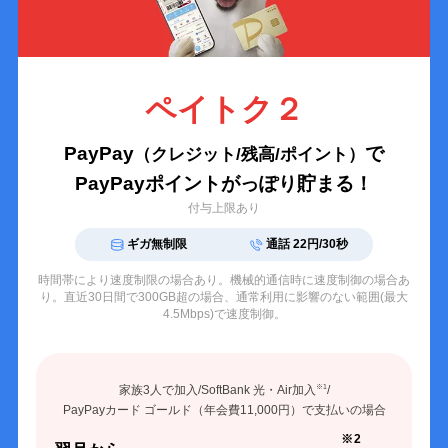
ペイトク２
PayPay
で
（クレジット/残高/ポイント）
PayPayポイントがっぽり貯まる！
付与上限あり
ギガ無制限
通話 22円/30秒
時間帯により速度制限の場合あり。機械的通信時に速度制御の場合あ
り。
直近30日間で300GB超の場合、通常利用に影響のない範囲(最大
4.5Mbps)で速度制御。
家族3人で加入/SoftBank 光・Air加入
/
※1
PayPayカード ゴールド（年会費11,000円）で支払いの場合
※2