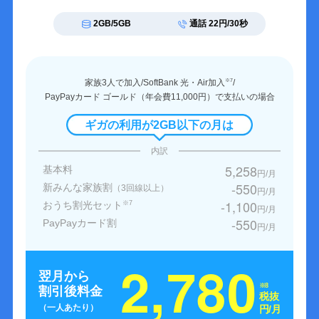
2GB/5GB
通話 22円/30秒
家族3人で加入/SoftBank 光・Air加入
/
※7
PayPayカード ゴールド（年会費11,000円）で支払いの場合
ギガの利用が2GB以下の月は
内訳
5,258
基本料
円/月
-550
新みんな家族割
（3回線以上）
円/月
-1,100
おうち割光セット
※7
円/月
-550
PayPayカード割
円/月
2,780
翌月から
※8
割引後料金
税抜
（一人あたり）
円/月