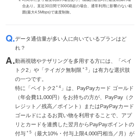
合あり。直近30日間で300GB超の場合、通常利用に影響のない範
囲(最大4.5Mbps)で速度制御。
データ通信量が多い人に向いているプランはど
れ？
動画視聴やテザリングを多用する方には、「ペイ
＊3
トク2」や「テイガク無制限
」は有力な選択肢
の一つです。
＊4
特に「ペイトク2
」は、PayPayカード ゴールド
（年会費11,000円）をお持ちの方が、PayPay（ク
レジット／残高／ポイント）またはPayPayカード
ゴールドによるお買い物を利用することで、アプ
リとカードを連携した翌月からPayPayポイントの
＊5
付与
（最大10%・付与上限4,000円相当／月）が