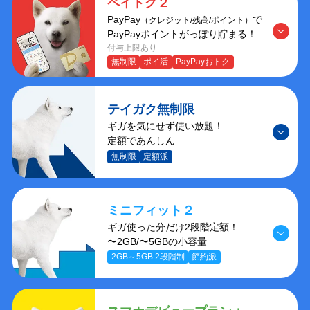
ペイトク２
PayPay
で
（クレジット/残高/ポイント）
PayPayポイントがっぽり貯まる！
付与上限あり
無制限
ポイ活
PayPayおトク
テイガク無制限
ギガを気にせず使い放題！
定額であんしん
無制限
定額派
ミニフィット２
ギガ使った分だけ2段階定額！
〜2GB/〜5GBの小容量
2GB～5GB 2段階制
節約派