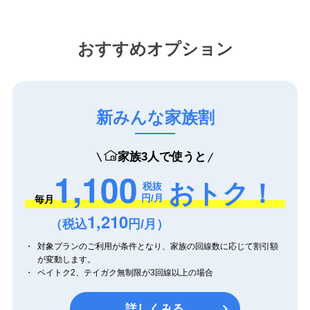
おすすめオプション
新みんな家族割
家族3人で使うと
1,100
おトク！
税抜
円/月
毎月
1,210
（税込
円/月）
対象プランのご利用が条件となり、家族の回線数に応じて割引額
が変動します。
ペイトク2、テイガク無制限が3回線以上の場合
詳しくみる