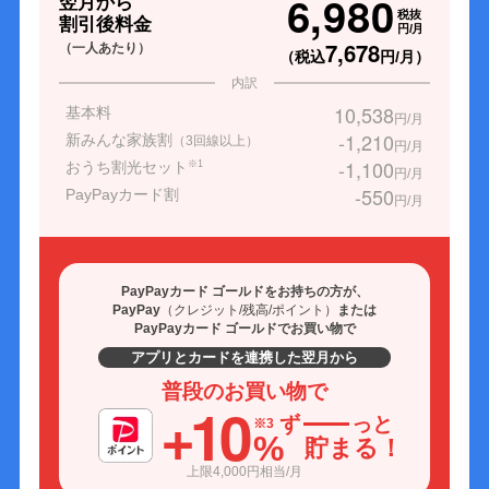
6,980
翌月から
税抜
割引後料金
円/月
7,678
（一人あたり）
（税込
円/月）
内訳
10,538
基本料
円/月
-1,210
新みんな家族割
（3回線以上）
円/月
-1,100
おうち割光セット
※1
円/月
-550
PayPayカード割
円/月
PayPayカード ゴールドをお持ちの方が、
PayPay
（クレジット/残高/ポイント）
または
PayPayカード ゴールドでお買い物で
アプリとカードを連携した翌月から
普段のお買い物で
+10
ず
っと
※3
%
貯まる！
上限4,000円相当/月