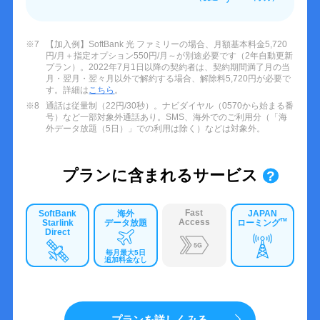
※7
【加入例】SoftBank 光 ファミリーの場合、月額基本料金5,720
円/月＋指定オプション550円/月～が別途必要です（2年自動更新
プラン）。2022年7月1日以降の契約者は、契約期間満了月の当
月・翌月・翌々月以外で解約する場合、解除料5,720円が必要で
す。詳細は
こちら
。
※8
通話は従量制（22円/30秒）。ナビダイヤル（0570から始まる番
号）など一部対象外通話あり。SMS、海外でのご利用分（「海
外データ放題（5日）」での利用は除く）などは対象外。
プランに含まれるサービス
?
Fast
SoftBank
海外
JAPAN
Access
TM
Starlink
データ放題
ローミング
Direct
毎月最大5日
追加料金なし
プランを詳しくみる