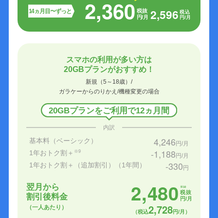
2,360
2,596
14ヵ月目〜ずっと
税抜
税込
円/月
円/月
スマホの利用が多い方は
20GBプランがおすすめ！
新規（5～18歳）/
ガラケーからのりかえ/機種変更の場合
20GBプランをご利用で12ヵ月間
内訳
4,246
基本料（ベーシック）
円/月
-1,188
1年おトク割＋
※9
円/月
-330
1年おトク割＋（追加割引）（1年間）
円
2,480
翌月から
※10
税抜
割引後料金
円/月
2,728
（一人あたり）
（税込
円/月）