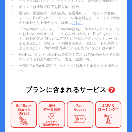
ペイトク2はガラケー、キッズフォンなど一部対象外機種あり。
ポイントは小数点以下を切り捨て付与。
通信料、医療機関・調剤薬局、交通系ICカードなどへの各種チ
ャージ、PayPayカード ゴールドの年会費など、ペイトク２特典
の対象外となる場合あり。詳細は
こちら
。
「PayPayクレジット」「PayPay残高」「PayPayポイント」で
のお支払いが対象です。これら以外の方法（「PayPayクレジッ
ト」以外の方法でPayPayアプリに登録したクレジットカードに
よるお支払い、他社カード利用券の購入、他社カード利用券に
よるお支払い、PayPay商品券によるお支払いなど）は対象外。
PayPayポイントはPayPay公式ストアおよびPayPayカード公式
ストアでも利用可能ですが、出金・譲渡不可。
一部のPayPay加盟店で、ペイトク2特典の対象外となる場合あ
り。
プランに含まれるサービス
?
SoftBank
海外
Fast
JAPAN
TM
Starlink
データ放題
Access
ローミング
Direct
いつでも
追加料金なし