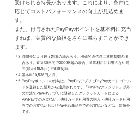
受けられる特長があります。これにより、条件に
応じてコストパフォーマンスの向上が見込めま
す。
また、付与されたPayPayポイントを基本料に充当
すれば、実質的な負担をさらに減らすことができ
ます。
＊3
時間帯により速度制限の場合あり。機械的通信時に速度制御の場
合あり。直近30日間で300GB超の場合、通常利用に影響のない範
囲(最大4.5Mbps)で速度制御。
＊4
基本料10,538円／月。
＊5
PayPayポイントの付与は、PayPayアプリにPayPayカード ゴール
ドを登録した翌月から適用されます。「PayPayクレジット」以外
の方法でPayPayアプリに登録したクレジットカードによる
PayPayでのお支払い、他社カード利用券の購入・他社カード利用
券でのお支払いおよびPayPay商品券でのお支払いなどは、対象外
です。