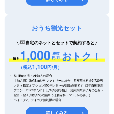
おうち割光セット
自宅のネットとセットで契約すると
1,000
おトク！
税抜
円/月
毎月
1,100
（税込
円/月）
SoftBank 光・Air加入の場合
【加入例】SoftBank 光 ファミリーの場合、月額基本料金5,720円
／月＋指定オプション550円／月〜が別途必要です（2年自動更新
プラン：2022年7月1日以降の契約者は、契約期間満了月の当月・
翌月・翌々月以外での解約には解除料5,720円が必要。）
ペイトク2、テイガク無制限の場合
詳しくみる