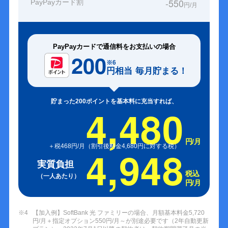
-550
PayPayカード割
円/月
PayPayカードで通信料をお支払いの場合
200
※6
円相当
毎月貯まる！
貯まった200ポイントを基本料に充当すれば、
4,480
円/月
＋税468円/月（割引後料金4,680円に対する税）
4,948
実質負担
税込
（一人あたり）
円/月
※4
【加入例】SoftBank 光 ファミリーの場合、月額基本料金5,720
円/月＋指定オプション550円/月～が別途必要です（2年自動更新