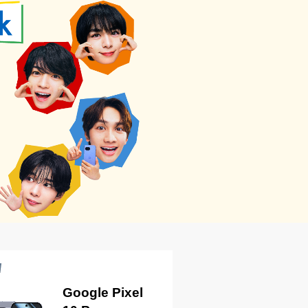
13インチ
iPad Air
M3
2025年3月12日発売
169,920
円～
新トクするサポート＋をみる
iPhone 15
2023年9月22日発売
Google Pixel
119,088
円～