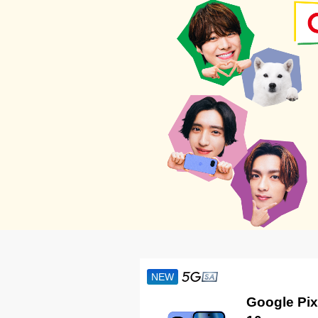
iPhone 16
2024年9月20日
133,200
円～
新トクするサポート＋をみる
11インチ
iPad Air
M3
NEW
2025年3月12日
Google Pix
137,520
円～