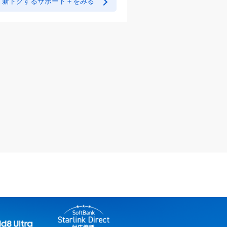
新トクするサポート＋をみる
13インチ
iPad Pro
M4
2024年5月15日発売
Google Pixel
318,240
円～
9 Pro
新トクするサポート＋をみる
2024年9月4日発売
142,560
円～
11インチ
iPad Air
M2
2024年5月15日発売
Google Pixel
125,280
円～
Watch 3