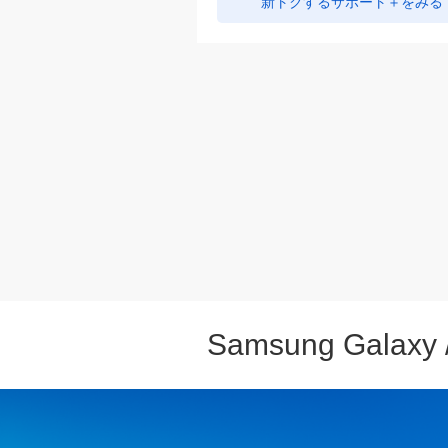
新トクするサポート＋をみる
Apple Wat
Ultra 2
2024年モデル
2024年9月20日
Google Pix
161,280
円～
9a
新トクするサポート＋をみる
2025年4月16日
88,416
円～
新トクするサポート＋をみる
11インチ
iPad Pro
Samsung Galaxy 
M4
2024年5月15日
Google Pix
256,320
円～
9 Pro XL