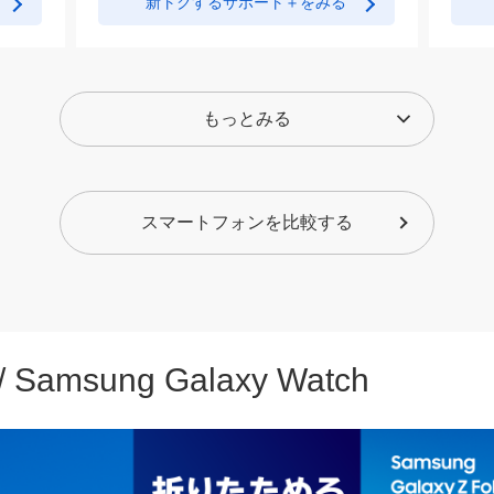
新トクするサポート＋をみる
ch
Apple Watch
SE 第2世代
2024年モデル
発売
2024年9月20日発売
もっとみる
el
Google Pixel
53,280
円～
9
新トクするサポート＋をみる
スマートフォンを比較する
発売
2024年8月22日発売
116,640
円～
13インチ
iPad Air
/ Samsung Galaxy Watch
M2
発売
2024年5月15日発売
el
Google Pixel
154,800
円～
9 Pro Fold