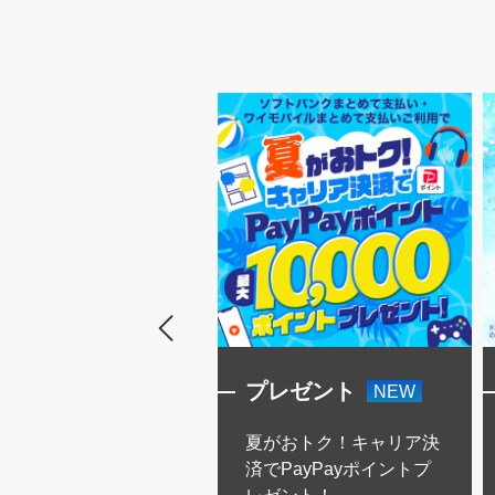
プレゼント
プレゼント
NEW
『Pokémon GO』パー
夏がおトク！キャリア決
ナーリサーチ」の参加
済でPayPayポイントプ