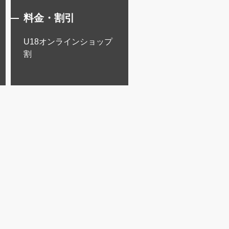
料金・割引
料金・割引
U18オンラインショップ
新トクするサポート＋
割