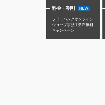
料金・割引
料金・割引
NEW
イモバイル→ソフトバ
ソフトバンクオンライン
クのりかえ特典＋
ショップ事務手数料無料
キャンペーン