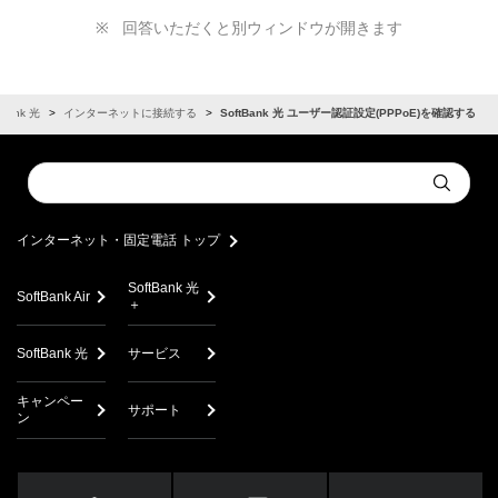
回答いただくと別ウィンドウが開きます
tBank 光
インターネットに接続する
SoftBank 光 ユーザー認証設定(PPPoE)を確認する
Conduct
Submit
a
search
インターネット・固定電話 トップ
SoftBank 光
SoftBank Air
＋
SoftBank 光
サービス
キャンペー
サポート
ン