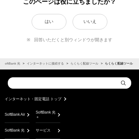
このページは役に立ちましたか？
はい
いいえ
回答いただくと別ウィンドウが開きます
SoftBank 光
インターネットに接続する
らくらく配線ツール
らくらく配線ツール
Conduct
Submit
a
search
インターネット・固定電話 トップ
SoftBank 光
SoftBank Air
＋
SoftBank 光
サービス