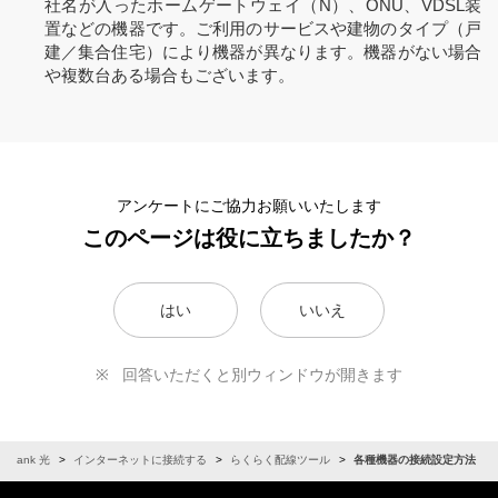
社名が入ったホームゲートウェイ（N）、ONU、VDSL装
置などの機器です。ご利用のサービスや建物のタイプ（戸
建／集合住宅）により機器が異なります。機器がない場合
や複数台ある場合もございます。
アンケートにご協力お願いいたします
このページは役に立ちましたか？
はい
いいえ
回答いただくと別ウィンドウが開きます
oftBank 光
インターネットに接続する
らくらく配線ツール
各種機器の接続設定方法