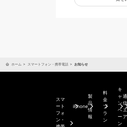
ホーム
スマートフォン・携帯電話
お知らせ
キ
料
製
ャ
スマ
金
品
ン
ート
iPhone
プ
情
ペ
フォ
ラ
報
ー
ン・
ン
ン
携帯