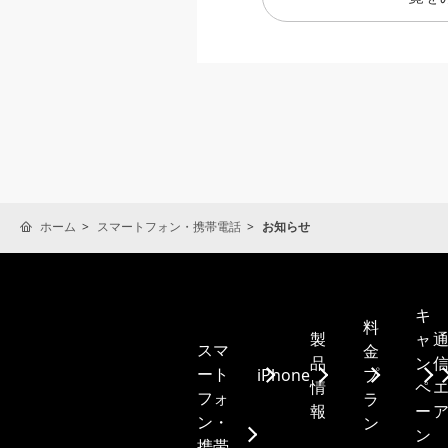
ホーム
スマートフォン・携帯電話
お知らせ
キ
料
製
ャ
スマ
金
品
ン
ート
iPhone
プ
情
ペ
フォ
ラ
報
ー
ン・
ン
ン
携帯