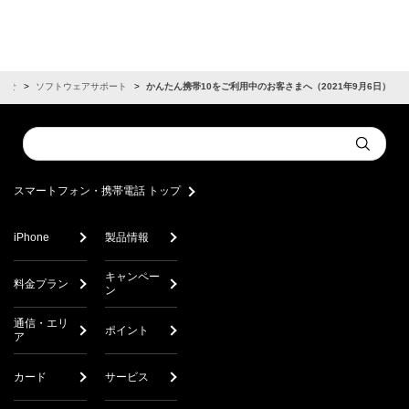
らせ
ソフトウェアサポート
かんたん携帯10をご利用中のお客さまへ（2021年9月6日）
Conduct
Submit
a
search
スマートフォン・携帯電話 トップ
iPhone
製品情報
キャンペー
料金プラン
ン
通信・エリ
ポイント
ア
カード
サービス