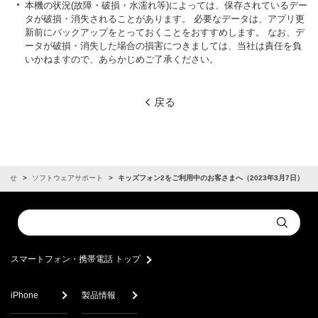
本機の状況(故障・破損・水濡れ等)によっては、保存されているデー
タが破損・消失されることがあります。 必要なデータは、アプリ更
新前にバックアップをとっておくことをおすすめします。 なお、デ
ータが破損・消失した場合の損害につきましては、当社は責任を負
いかねますので、あらかじめご了承ください。
戻る
知らせ
ソフトウェアサポート
キッズフォン2をご利用中のお客さまへ（2023年3月7日）
Conduct
Submit
a
search
スマートフォン・携帯電話 トップ
iPhone
製品情報