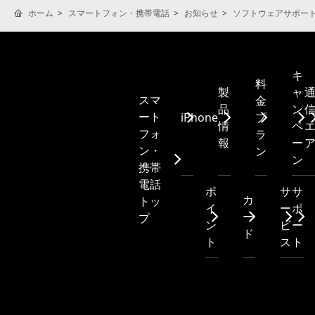
ホーム
スマートフォン・携帯電話
お知らせ
ソフトウェアサポー
キ
料
製
ャ
スマ
金
品
ン
ート
iPhone
プ
情
ペ
フォ
ラ
報
ー
ン・
ン
ン
携帯
電話
ポ
サ
サ
カ
トッ
イ
ー
ポ
ー
プ
ン
ビ
ー
ド
ト
ス
ト