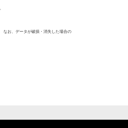
。
。 なお、データが破損・消失した場合の