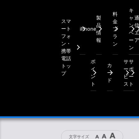
キ
料
製
ャ
スマ
金
品
ン
ート
iPhone
プ
情
ペ
フォ
ラ
報
ー
ン・
ン
ン
携帯
電話
ポ
サ
サ
カ
トッ
イ
ー
ポ
ー
プ
ン
ビ
ー
ド
ト
ス
ト
文字サイズ