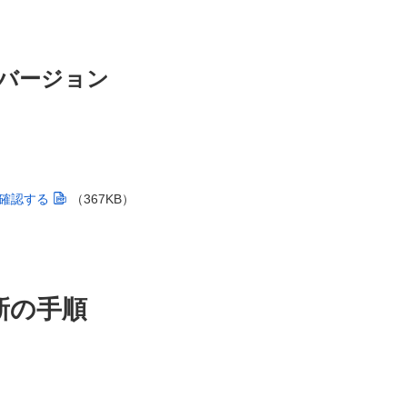
バージョン
確認する
（367KB）
新の手順