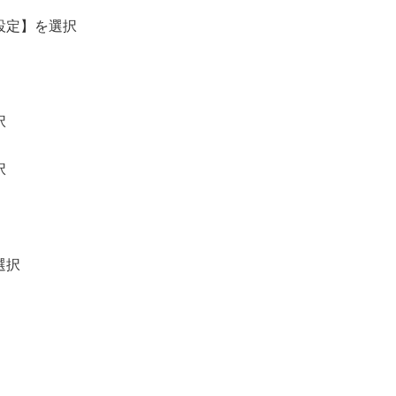
設定】を選択
択
択
選択