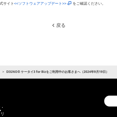
式サイト
<<ソフトウェアアップデート>>
をご確認ください。
戻る
ト
DIGNO® ケータイ3 for Bizをご利用中のお客さまへ（2024年9月19日）
Conduc
通
a
信・
search
エリ