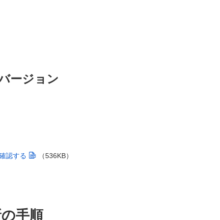
バージョン
確認する
（536KB）
新の手順