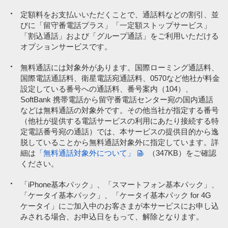
定額料をお支払いいただくことで、通話料などの割引、並
びに「留守番電話プラス」「一定額ストップサービス」
「割込通話」および「グループ通話」をご利用いただける
オプションサービスです。
無料通話には対象外があります。国際ローミング通話料、
国際電話通話料、衛星電話宛通話料、0570など他社が料金
設定している番号への通話料、番号案内（104）、
SoftBank 携帯電話から留守番電話センター宛の国内通話
などは無料通話の対象外です。その他当社が指定する番号
（他社が提供する電話サービスの利用にあたり接続する特
定電話番号宛の通話）では、本サービスの提供目的から逸
脱していることから無料通話対象外に指定しています。詳
細は
「無料通話対象外について」
（347KB）
をご確認
ください。
「iPhone基本パック」、「スマートフォン基本パック」、
「ケータイ基本パック」、「ケータイ基本パック for 4G
ケータイ」にご加入中のお客さまが本サービスにお申し込
みされる場合、お申込日をもって、解除となります。