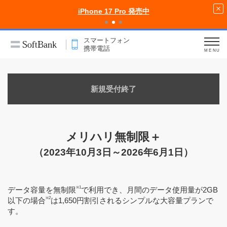
iPhone 17 Pro 発売中
スマートフォン
携帯電話
MENU
新規受付終了
メリハリ無制限＋
（2023年10月3日～2026年6月1日）
※1
データ容量を無制限
で利用でき、月間のデータ使用量が2GB
※2
以下の場合
は1,650円割引されるシンプルな大容量プランで
す。