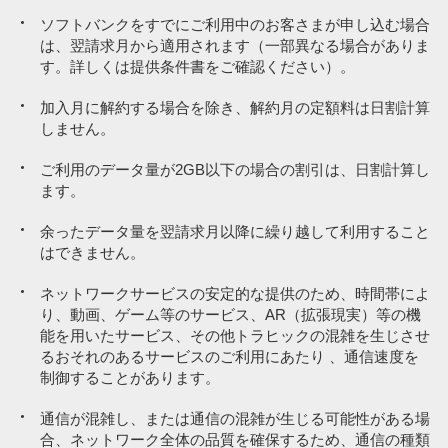
月額利用料
3,828円／月
ソフトバンクをすでにご利用中のお客さまが申し込む場合
は、翌請求月から適用されます（一部異なる場合がありま
す。詳しくは提供条件書をご確認ください）。
※3
【加入例】SoftBank 光 ファミリーの場合、月額基本料金5,720円
加入月に解約する場合を除き、解約月の定額料は日割計算
／月＋指定オプション550円／月～が別途必要です（2年自動更新
しません。
プラン：2022年7月1日以降の契約者は、契約期間満了月の当月・
翌月・翌々月以外での解約には解除料5,720円が必要。
詳しくはこ
ご利用のデータ量が2GB以下の場合の割引は、日割計算し
ちら
）。
ます。
※4
通話従量制（22円／30秒）。一部対象外通話あり。
余ったデータ量を翌請求月以降に繰り越して利用すること
※5
テザリング・データシェア含めて2GB以下の月が対象です。
はできません。
ネットワークサービスの安定的な提供のため、時間帯によ
り、動画、ゲーム等のサービス、AR（拡張現実）等の機
能を用いたサービス、その他トラヒックの混雑を生じさせ
るおそれのあるサービスのご利用にあたり 、通信速度を
制御することがあります。
通信が混雑し、または通信の混雑が⽣じる可能性がある場
合、ネットワーク全体の品質を確保するため、通信の種類