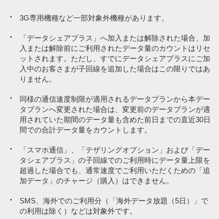
3G専用機種など一部対象外機種があります。
1,078円／月
※4
基本プラン（音声）
「データシェアプラス」へ加入または解除された場合、加
入または解除前にご利用されたデータ量のカウントはリセ
ットされます。ただし、すでにデータシェアプラスにご加
新みんな家族割
入中のお客さまが子回線を追加した場合はこの限りではあ
-1,210円／月
（3回線以上）
りません。
同様の通信速度制限が適用されるデータプランから本デー
タプランへ変更された場合は、変更前のデータプランが適
※3
おうち割 光セット
-1,100円／月
用されていた期間のデータ量も含めた前日までの直近30日
間での合計データ量をカウントします。
「スマホ通信」、「テザリングオプション」および「デー
PayPayカード割
-187円／月
タシェアプラス」の子回線でのご利用時にデータ量上限を
超過した場合でも、通常速度でご利用いただくための「追
加データ」のチャージ（購入）はできません。
※5
2GB以下／月の場合
-1,650円／月
SMS、海外でのご利用分（「海外データ放題（5日）」で
の利用は除く）などは対象外です。