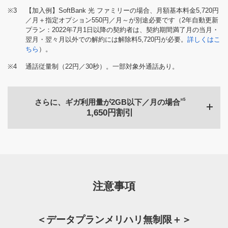
※3
【加入例】SoftBank 光 ファミリーの場合、月額基本料金5,720円
／月＋指定オプション550円／月～が別途必要です（2年自動更新
プラン：2022年7月1日以降の契約者は、契約期間満了月の当月・
翌月・翌々月以外での解約には解除料5,720円が必要。
詳しくはこ
ちら
）。
※4
通話従量制（22円／30秒）。一部対象外通話あり。
※5
さらに、ギガ利用量が2GB以下／月の場合
1,650円割引
メリハリ無制限＋
7,975円／月
注意事項
データプランメリハリ
6,897円／月
無制限＋
＜データプランメリハリ無制限＋＞