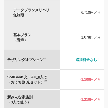
データプランメリハリ
6,710円／月
無制限
基本プラン
1,078円／月
（音声）
※6
テザリングオプション
追加料金なし！
SoftBank 光・Air加入で
-1,100円／月
※7
（おうち割 光セット）
新みんな家族割
-1,210円／月
（3人で使う）