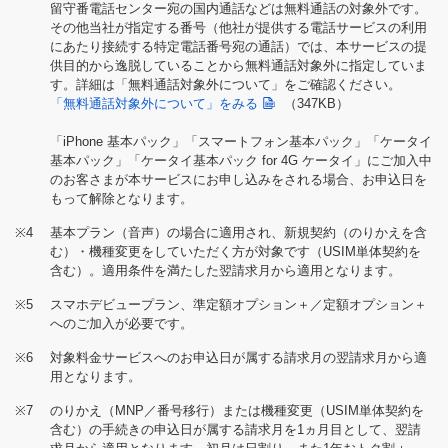
留守番電話センター宛の国内通話などは無料通話の対象外です。
その他当社が指定する番号（他社が提供する電話サービスの利用
にあたり接続する特定電話番号宛の通話）では、本サービスの提
供目的から逸脱していることから無料通話対象外に指定していま
す。詳細は「無料通話対象外について」をご確認ください。
「無料通話対象外について」をみる
（347KB）
「iPhone 基本パック」「スマートフォン基本パック」「ケータイ
基本パック」「ケータイ基本パック for 4G ケータイ」にご加入中
のお客さまが本サービスにお申し込みをされる場合、お申込日を
もって解除となります。
※4
基本プラン（音声）の場合に適用され、新規契約（のりかえを含
む）・機種変更をしていただく方が対象です（USIM単体契約を
含む）。適用条件を満たした翌請求月から適用となります。
※5
スマホデビュープラン、準定額オプション＋／定額オプション＋
へのご加入が必要です。
※6
対象料金サービスへのお申込日が属する請求月の翌請求月から適
用となります。
※7
のりかえ（MNP／番号移行）または機種変更（USIM単体契約を
含む）の手続きの申込日が属する請求月を1ヵ月目として、翌請