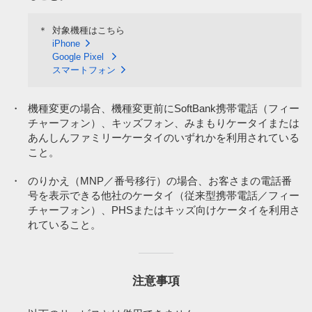
※13
「おうち割 光セット」など併用できないサービスがあります。
※10
定額料をお支払いいただくことで、通話料などの割引、ならびに
詳細をみる
「留守番電話プラス」「一定額ストップサービス」「割込通話」
＊
対象機種はこちら
「グループ通話」をご利用いただけるオプションサービスです。
※14
「定額オプション」（24時間国内通話無料）に加入している場合
iPhone
無料通話には対象外があります。国際ローミング通話料、国際電
は、1,650円／月となります。
Google Pixel
話通話料、衛星電話宛通話料、0570など他社が料金設定している
スマートフォン
番号への通話料、番号案内（104）、ソフトバンク携帯電話から
※15
無料通話には対象外があります。国際ローミング通話料、国際電
留守番電話センター宛の国内通話などは無料通話の対象外です。
話通話料、衛星電話宛通話料、0570など他社が料金設定している
その他当社が指定する番号（他社が提供する電話サービスの利用
番号への通話料、番号案内（104）、ソフトバンク携帯電話から
・
機種変更の場合、機種変更前にSoftBank携帯電話（フィー
にあたり接続する特定電話番号宛の通話）では、本サービスの提
留守番電話センター宛の国内通話などは無料通話の対象外です。
チャーフォン）、キッズフォン、みまもりケータイまたは
供目的から逸脱していることから無料通話対象外に指定していま
その他当社が指定する番号（他社が提供する電話サービスの利用
あんしんファミリーケータイのいずれかを利用されている
す。詳細は「無料通話対象外について」をご確認ください。
にあたり接続する特定電話番号宛の通話）では、本サービスの提
こと。
「無料通話対象外について」をみる
（347KB）
供目的から逸脱していることから無料通話対象外に指定していま
す。詳細は「無料通話対象外について」をご確認ください。
・
のりかえ（MNP／番号移行）の場合、お客さまの電話番
「iPhone 基本パック」「スマートフォン基本パック」「ケータイ
「無料通話対象外について」をみる
（347KB）
基本パック」「ケータイ基本パック for 4G ケータイ」にご加入中
号を表示できる他社のケータイ（従来型携帯電話／フィー
のお客さまが本サービスにお申し込みをされる場合、お申込日を
チャーフォン）、PHSまたはキッズ向けケータイを利用さ
※16
スマホデビュープラン、準定額オプション／定額オプションへの
もって解除となります。
ご加入が必要です。
れていること。
※11
スマホデビュープラン、準定額オプション＋／定額オプション＋
※17
対象料金サービスへのお申込日が属する請求月の翌請求月から適
へのご加入が必要です。
用となります。
注意事項
※12
対象料金サービスへのお申込日が属する請求月の翌請求月から適
用となります。