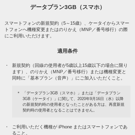
※14
準定額オプション
データプラン3GB（スマホ）
550円／月
（1回5分以内の国内通話
※15
無料）
※11,12
小容量割
-1,430円／月
スマートフォンの新規契約（5～15歳）、ケータイからスマー
トフォンへ機種変更またはのりかえ（MNP／番号移行）の際
にご利用いただけます。
1GB専用割引／3GB専用
-1,100円／月
※16,17
割引
適用条件
・
新規契約（回線の使用者が5歳以上15歳以下の場合に限り
ます）、のりかえ（MNP／番号移行）または機種変更と
同時に「基本プラン（音声）」にご加入いただくこと。
＊
「データプラン3GB（スマホ）」または「データプラン
3GB（ケータイ）」に関して、2020年9月16日（水）以降
の新規契約時の使用者となったことがある方は、再度新規
※8
「おうち割 光セット」など併用できないサービスがあります。
契約時の使用者となることはできません。
詳細をみる
※9
定額オプション＋（24時間国内通話無料）を選ぶこともできます
・
ご利用いただく機種が iPhone またはスマートフォンであ
（1,980円／月）。
ること。