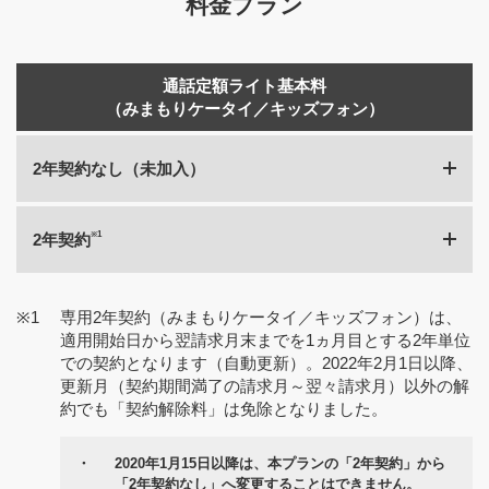
料金プラン
通話定額ライト基本料
（みまもりケータイ／キッズフォン）
2年契約なし（未加入）
※1
2年契約
基本料
2,090円／月
※1
基本料
専用2年契約（みまもりケータイ／キッズフォン）は、
590円／月
メール送受信料
無料
適用開始日から翌請求月末までを1ヵ月目とする2年単位
での契約となります（自動更新）。2022年2月1日以降、
更新月（契約期間満了の請求月～翌々請求月）以外の解
メール送受信料
無料
約でも「契約解除料」は免除となりました。
・
2020年1月15日以降は、本プランの「2年契約」から
「2年契約なし」へ変更することはできません。