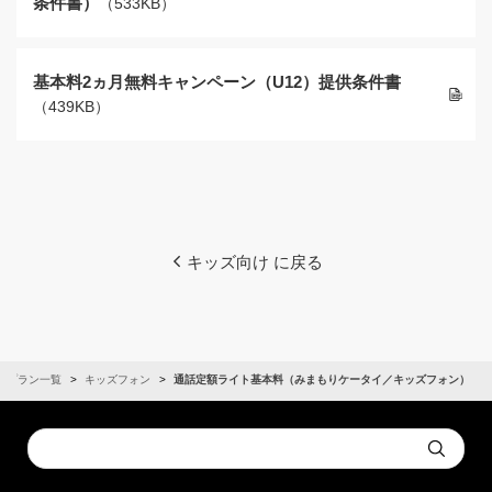
条件書）
（533KB）
基本料2ヵ月無料キャンペーン（U12）提供条件書
（439KB）
キッズ向け に戻る
金プラン一覧
キッズフォン
通話定額ライト基本料（みまもりケータイ／キッズフォン）
Conduct
Submit
a
search