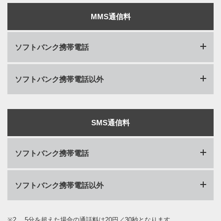
MMS通信料
ソフトバンク携帯電話
ソフトバンク携帯電話以外
送信
※4
無料
送信
受信
SMS通信料
※4
無料
ソフトバンク携帯電話
受信
ソフトバンク携帯電話以外
受信
無料
※2
受信
5分を超えた場合の通話料は20円／30秒となります。
無料