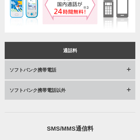
通話料
ソフトバンク携帯電話
ソフトバンク携帯電話以外
1回5分以内
すべての国内通話無料
1回5分以内
すべての国内通話無料
20円／30秒
5分超過
※3
（家族への国内通話無料）
SMS/MMS通信料
5分超過
20円／30秒