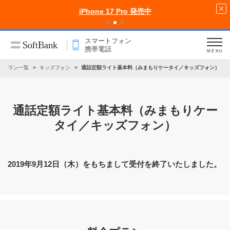
iPhone 17 Pro 発売中
スマートフォン
携帯電話
MENU
金プラン一覧
キッズフォン
通話定額ライト基本料（みまもりケータイ／キッズフォン）
通話定額ライト基本料
（みまもりケー
タイ／キッズフォン）
2019年9月12日（木）をもちまして受付を終了いたしました。