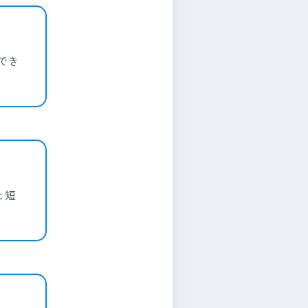
でき
と短