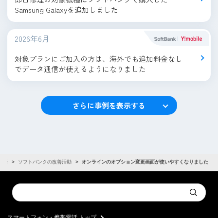
Samsung Galaxyを追加しました
2026年6月
対象プランにご加入の方は、海外でも追加料金なし
でデータ通信が使えるようになりました
さらに事例を表示する
電話
ソフトバンクの改善活動
オンラインのオプション変更画面が使いやすくなりました
Conduct
Submit
a
search
スマートフォン・携帯電話 トップ