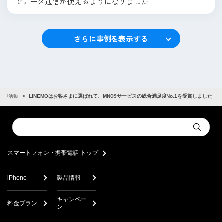
でデータ通信が使えるようになりました
さらに事例を表示する
改善活動
LINEMOはお客さまに選ばれて、MNO9サービスの総合満足度No.1を受賞しました
Conduct
Submit
a
search
スマートフォン・携帯電話 トップ
iPhone
製品情報
キャンペー
料金プラン
ン