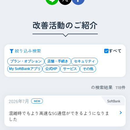
改善活動のご紹介
絞り込み検索
すべて
プラン・オプション
店舗・手続き
セキュリティ
My SoftBankアプリ
公式HP
サービス
その他
の検索結果
118
件
2026年7月
NEW
混雑時でもより高速な5G通信ができるようになりま
した