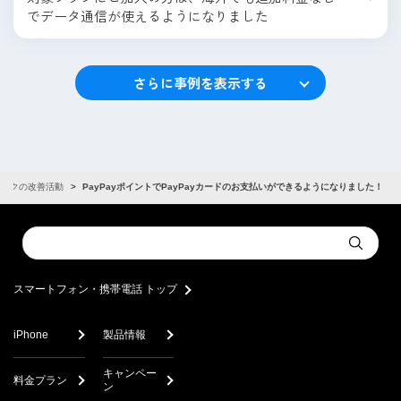
でデータ通信が使えるようになりました
さらに事例を表示する
バンクの改善活動
PayPayポイントでPayPayカードのお支払いができるようになりました！
Conduct
Submit
a
search
スマートフォン・携帯電話 トップ
iPhone
製品情報
キャンペー
料金プラン
ン