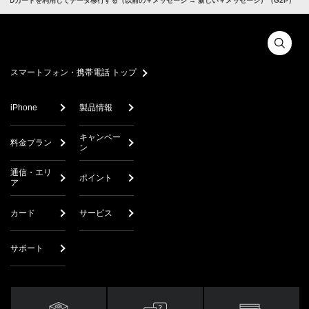
SDカードを利用してデータ移行する（以前の＋メッセージ → 新しい＋メッセージ）（G2P）
スマートフォン・携帯電話 トップ
iPhone
製品情報
キャンペー
料金プラン
ン
通信・エリ
ポイント
ア
カード
サービス
サポート