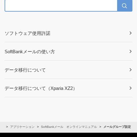
ソフトウェア使用許諾
SoftBankメールの使い方
データ移行について
データ移行について（Xparia XZ2）
アル
アプリケーション
SoftBankメール オンラインマニュアル
メールグループ設定