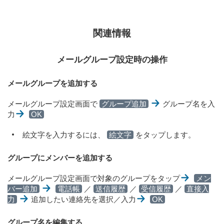
関連情報
メールグループ設定時の操作
メールグループを追加する
メールグループ設定画面で
グループ追加
グループ名を入
力
OK
絵文字を入力するには、
絵文字
をタップします。
グループにメンバーを追加する
メールグループ設定画面で対象のグループをタップ
メン
バー追加
電話帳
／
送信履歴
／
受信履歴
／
直接入
力
追加したい連絡先を選択／入力
OK
グループ名を編集する