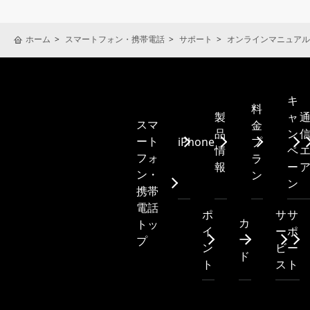
ホーム
スマートフォン・携帯電話
サポート
オンラインマニュアル
キ
料
製
ャ
スマ
金
品
ン
ート
iPhone
プ
情
ペ
フォ
ラ
報
ー
ン・
ン
ン
携帯
電話
ポ
サ
サ
カ
トッ
イ
ー
ポ
ー
プ
ン
ビ
ー
ド
ト
ス
ト