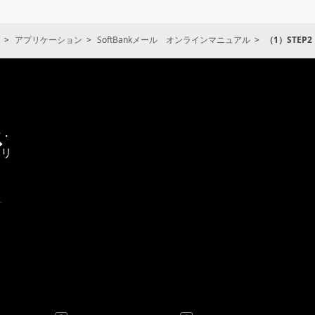
アプリケーション
SoftBankメール オンラインマニュアル
（1）STE
通
信・
エリ
ア