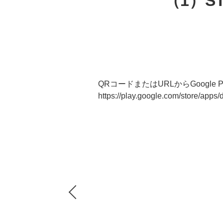
（1）S
QRコードまたはURLからGoogle 
https://play.google.com/store/apps
Previous