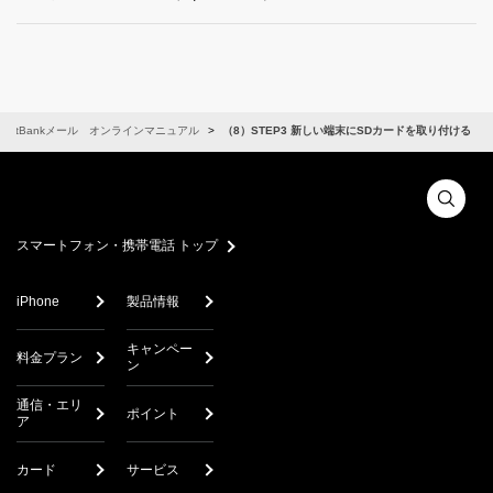
SoftBankメール オンラインマニュアル
（8）STEP3 新しい端末にSDカードを取り付ける
スマートフォン・携帯電話 トップ
iPhone
製品情報
キャンペー
料金プラン
ン
通信・エリ
ポイント
ア
カード
サービス