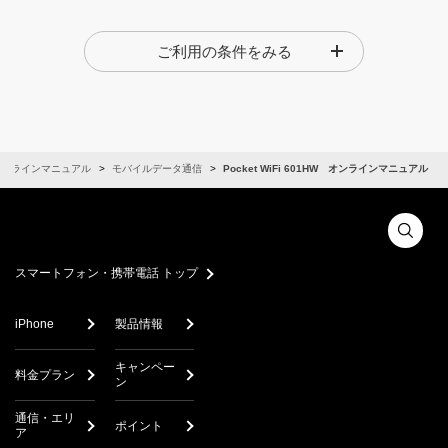
取扱説明書の内容は、製品の仕様変更などの理由により、
ご利用の条件をみる
予告なく変更される場合があります。そのため、本サービ
スに掲載されている取扱説明書は、購入された製品に同梱
されているクイックスタート、お願いとご注意や、現時点
で発売されている製品に同梱されているクイックスター
ト、お願いとご注意と内容が異なる場合があります。本サ
ービスの取扱説明書は、あくまでも製品に同梱されている
オンラインマニュアル
モバイルデータ通信
Pocket WiFi 601HW オンラインマニュアル
クイックスタート、お願いとご注意の補足的情報としてご
利用ください。
製品には、安全上及び使用上のご注意、操作早見表や正誤
表など、クイックスタート、お願いとご注意以外の補足印
スマートフォン・携帯電話 トップ
刷物が同梱されている場合があります。本サービスでは、
それらについては掲載しておりませんので、あらかじめご
iPhone
製品情報
了承ください。
キャンペー
安全上のご注意は、お願いとご注意が制作された時点での
料金プラン
ン
法的及び業界基準に応じた内容になっているため、最新の
内容ではない場合があります。あらかじめご了承くださ
通信・エリ
ポイント
ア
い。