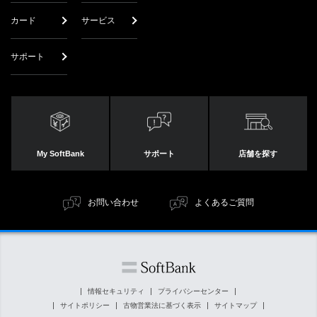
カード
サービス
本サービスに掲載されている取扱説明書は、主に製品が発
売された当初のものです。そのため、マイナーチェンジな
どの理由により、本サービスに掲載されている取扱説明書
サポート
の記載内容とお客さまがお持ちの製品の仕様が異なる場合
があります。あらかじめご了承ください。
製品に同梱されるクイックスタート、お願いとご注意が改
訂されている場合、予告なく改訂版を本サービスに掲載す
る場合もあります。ただし、製品に同梱するクイックスタ
My SoftBank
サポート
店舗を探す
ート、お願いとご注意の変更の度に修正・更新をするもの
ではありません。
取扱説明書は製品を購入していただいたお客さまを読者と
お問い合わせ
よくあるご質問
して想定しております。本サービスで掲載している取扱説
明書について、購入されたお客さま以外からのお問い合わ
せにはお応えできない場合があります。あらかじめご了承
ください。
本サービスに掲載されている取扱説明書の製品が、すでに
情報セキュリティ
プライバシーセンター
生産中止などの理由でご購入できない場合があります。あ
サイトポリシー
古物営業法に基づく表示
サイトマップ