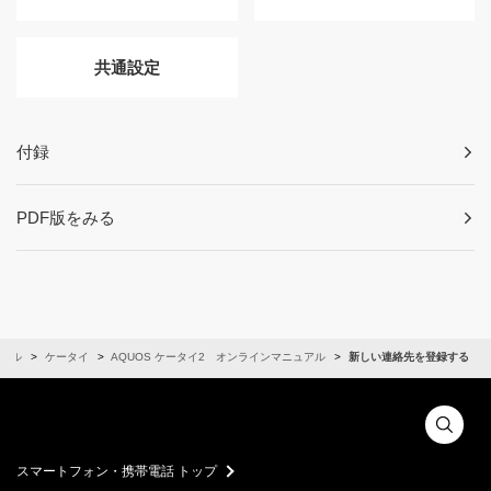
共通設定
付録
PDF版をみる
アル
ケータイ
AQUOS ケータイ2 オンラインマニュアル
新しい連絡先を登録する
スマートフォン・携帯電話 トップ