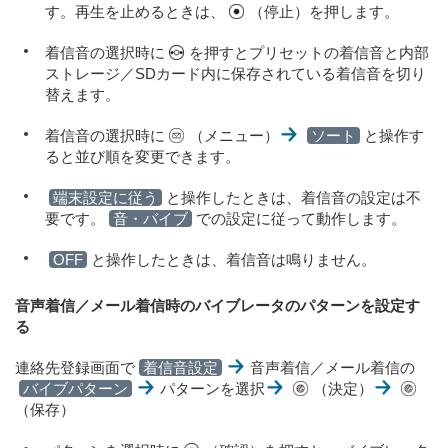
す。再生を止めるときは、
（停止）を押します。
着信音の選択時に
を押すとプリセットの着信音と内部
ストレージ／SDカード内に保存されている着信音を切り
替えます。
着信音の選択時に
（メニュー）
ソート
と操作す
ると並び順を変更できます。
端末設定に従う
と操作したときは、着信音の設定は不
要です。
音・バイブ
での設定に従って動作します。
OFF
と操作したときは、着信音は鳴りません。
音声着信／メール着信時のバイブレータのパターンを設定す
る
連絡先登録画面で
着信音設定
音声着信／メール着信の
バイブパターン
パターンを選択
（決定）
（保存）