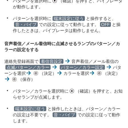
パターンを選択時に
（確認）を押すと、バイブレータ
が動作します。
パターンを選択時に
端末設定に従う
と操作すると、
音・バイブ
での設定に従って動作します。
OFF
と操
作したときは、バイブレータは動作しません。
音声着信／メール着信時に点滅させるランプのパターン／カ
ラーの設定をする
連絡先登録画面で
着信音設定
音声着信／メール着信の
点滅パターン／カラー
パターン／カラー設定
パタ
ーンを選択
（決定）
カラーを選択
（決定）
（保存）
パターン／カラーを選択時に
（確認）を押すと、お知
らせランプが点滅します。
端末設定に従う
と操作したときは、パターン／カラー
の設定は不要です。
音・バイブ
での設定に従って動作
します。