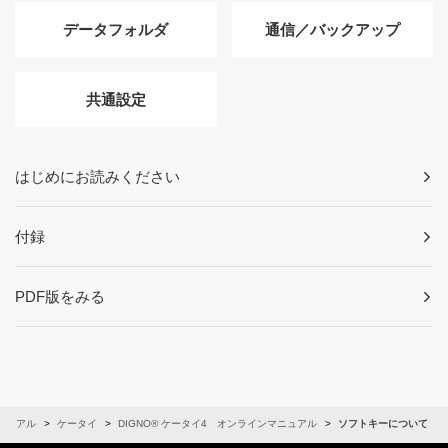
データフォルダ
通信／バックアップ
共通設定
はじめにお読みください
付録
PDF版をみる
ニュアル
ケータイ
DIGNO® ケータイ4 オンラインマニュアル
ソフトキーについて