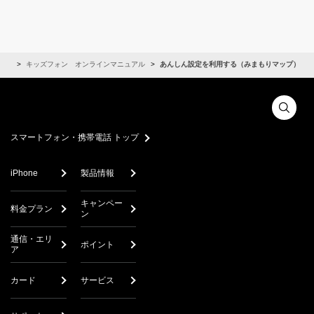
タイ
キッズフォン オンラインマニュアル
あんしん設定を利用する（みまもりマップ）
スマートフォン・携帯電話 トップ
iPhone
製品情報
キャンペー
料金プラン
ン
通信・エリ
ポイント
ア
カード
サービス