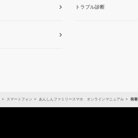
トラブル診断
スマートフォン
あんしんファミリースマホ オンラインマニュアル
発着
通