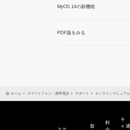
MyOS 14の新機能
PDF版をみる
ホーム
スマートフォン・携帯電話
サポート
オンラインマニュアル
キ
料
製
ャ
スマ
金