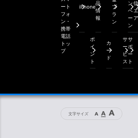
品
ン
ート
iPhone
プ
情
ペ
フォ
ラ
報
ー
ン・
ン
ン
携帯
電話
ポ
サ
サ
カ
トッ
イ
ー
ポ
ー
プ
ン
ビ
ー
ド
ト
ス
ト
文字サイズ