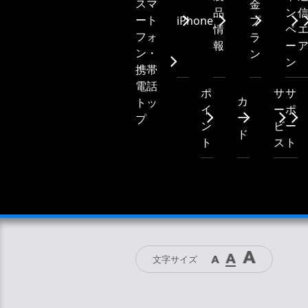
スマ
金
めご了承ください。
品
ン
ート
iPhone
プ
情
ペ
フォ
ラ
製品に同梱されるクイックス
報
ー
ン・
ン
ります。ただし、製品に同梱
ン
携帯
電話
ポ
サ
サ
取扱説明書は製品を購入して
カ
トッ
イ
ー
ポ
て、購入されたお客さま以外
ー
プ
ン
ビ
ー
ド
ト
ス
ト
本サービスに掲載されている
了承ください。
本サービスの利用、または利
を含む）が生じ、たとえその
でも、当社は一切責任を負い
文字サイズ
取扱説明書の著作権は携帯電
を複製することは、著作権法
とは、この限りではありませ