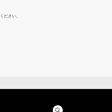
ください。
す。そのため、本サービスに掲載さ
意や、現時点で発売されている製品
ービスの取扱説明書は、あくまでも
い。
いとご注意以外の補足印刷物が同梱
あらかじめご了承ください。
なっているため、最新の内容ではな
め、マイナーチェンジなどの理由に
が異なる場合があります。あらかじ