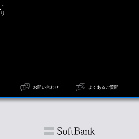
信・
エリ
タート、お願いとご注意が改訂されている場合、予告なく改訂
ア
するクイックスタート、お願いとご注意の変更の度に修正・更
いただいたお客さまを読者として想定しております。本サービ
からのお問い合わせにはお応えできない場合があります。あら
取扱説明書の製品が、すでに生産中止などの理由でご購入でき
お問い合わせ
よくあるご質問
用できなかったことにより万一損害（データの破損・業務の中
ような損害の発生や第三者からの賠償請求の可能性があること
ませんので、あらかじめご了承ください。
話製造メーカーに帰属します。権利者の許諾を得ることなく、
上禁止されています。ただし、商業取引以外の個人的用途に用い
ん。