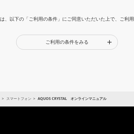
は、以下の「ご利用の条件」にご同意いただいた上で、ご利用
仕様変更などの理由により、予告なく変更される場合がありま
ご利用の条件をみる
された製品に同梱されているクイックスタート、お願いとご注
タート、お願いとご注意と内容が異なる場合があります。本サ
クスタート、お願いとご注意の補足的情報としてご利用くださ
のご注意、操作早見表や正誤表など、クイックスタート、お願
本サービスでは、それらについては掲載しておりませんので、
スマートフォン
AQUOS CRYSTAL オンラインマニュアル
ご注意が制作された時点での法的及び業界基準に応じた内容に
めご了承ください。
取扱説明書は、主に製品が発売された当初のものです。そのた
ている取扱説明書の記載内容とお客さまがお持ちの製品の仕様
通