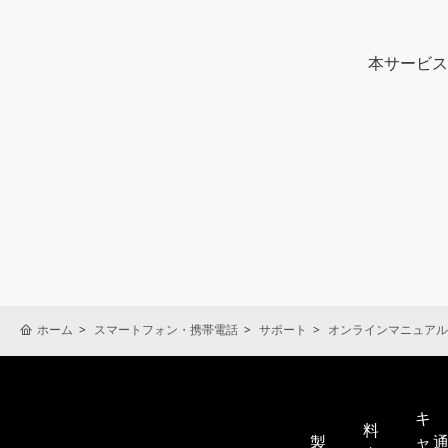
本サービス
取扱説明書の内容は、製品の
れている取扱説明書は、購入
に同梱されているクイックス
製品に同梱されているクイッ
製品には、安全上及び使用上
されている場合があります。
ホーム
スマートフォン・携帯電話
サポート
オンラインマニュアル
安全上のご注意は、お願いと
い場合があります。あらかじ
本サービスに掲載されている
キ
料
より、本サービスに掲載され
製
ャ