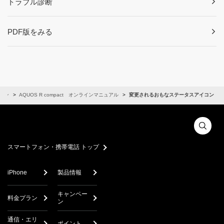
トラブル診断
PDF版をみる
ォン
AQUOS R compact オンラインマニュアル
変更されるおもなステータスアイコン
スマートフォン・携帯電話 トップ
iPhone
製品情報
キャンペー
料金プラン
ン
通信・エリ
ポイント