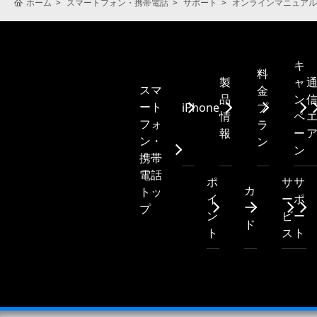
ホーム
スマートフォン・携帯電話
サポート
オンラインマニュアル
キ
料
製
ャ
スマ
金
品
ン
ート
iPhone
プ
情
ペ
フォ
ラ
報
ー
ン・
ン
ン
携帯
電話
ポ
サ
サ
カ
トッ
イ
ー
ポ
ー
プ
ン
ビ
ー
ド
ト
ス
ト