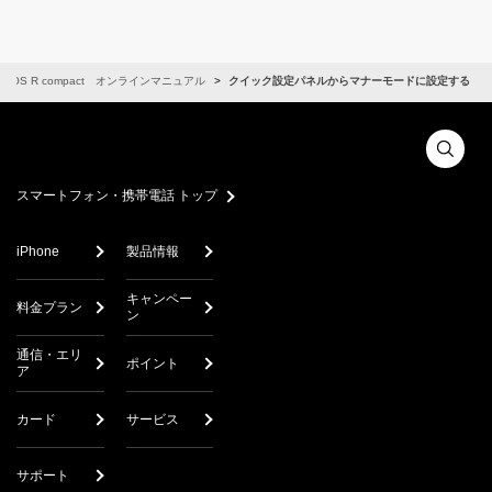
QUOS R compact オンラインマニュアル
クイック設定パネルからマナーモードに設定する
スマートフォン・携帯電話 トップ
iPhone
製品情報
キャンペー
料金プラン
ン
通信・エリ
ポイント
ア
カード
サービス
サポート