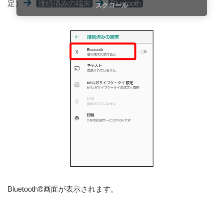
定）
接続済みの端末
Bluetooth
スクロール
プ
Bluetooth®画面が表示されます。