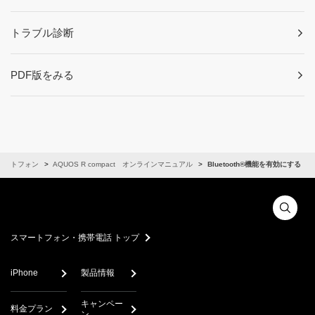
トラブル診断
PDF版をみる
マートフォン
AQUOS R compact オンラインマニュアル
Bluetooth®機能を有効にする
スマートフォン・携帯電話 トップ
iPhone
製品情報
キャンペー
料金プラン
ン