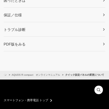
困ったときは
保証／仕様
トラブル診断
PDF版をみる
フォン
AQUOS R compact オンラインマニュアル
クイック設定パネルの変更について
スマートフォン・携帯電話 トップ